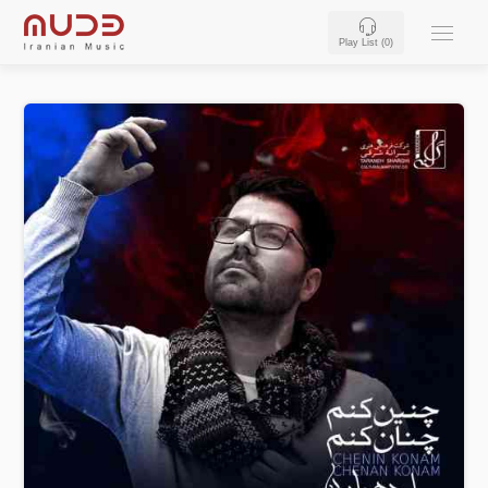
Play List (
0
)