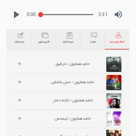
0:00
3:31
آهنگ های مرتبط
نظرات
درباره آهنگ
گالری تصاویر
متن آهنگ
+
حامد همایون / نارفیق
+
حامد همایون / حس عاشقی
+
حامد همایون / خانه دختر
+
حامد همایون / نیمه من