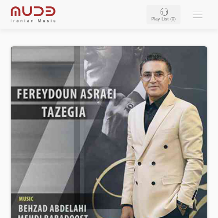
Play List (
0
)