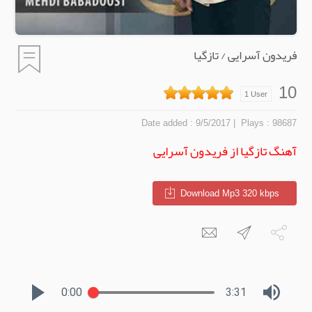
فریدون آسرایی / تازگیا
10
1
User
| Date added : 9/5/2017
Plays : 98687
آهنگ تازگیا از فریدون آسرایی
Download Mp3 320 kbps
0:00
3:31