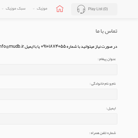
موزیک
سبک موزیک
Play List (
0
)
تماس با ما
در صورت نیاز میتوانید با شماره 09101874055 یا با ایمیل info@mudb.ir تماس بگیرید
عنوان پیغام :
نام و نام خانوادگی :
ایمیل :
شماره تلفن همراه :